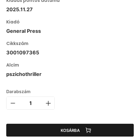
Kiadás pontos dátuma
2025.11.27
Kiadó
General Press
Cikkszám
3001097365
Alcím
pszichothriller
Darabszám
KOSÁRBA