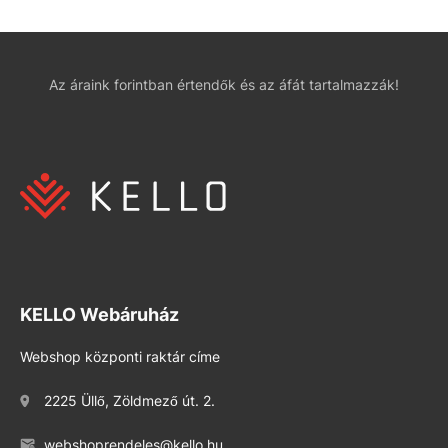
Az áraink forintban értendők és az áfát tartalmazzák!
KELLO Webáruház
Webshop központi raktár címe
2225 Üllő, Zöldmező út. 2.
webshoprendeles@kello.hu