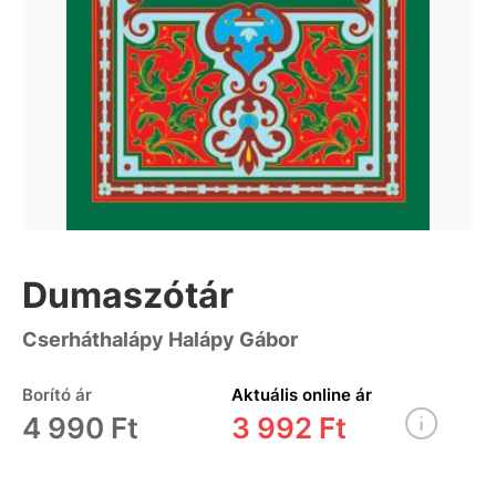
Dumaszótár
Cserháthalápy Halápy Gábor
Borító ár
Aktuális online ár
4 990 Ft
3 992 Ft