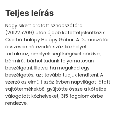
Teljes leírás
Nagy sikert aratott sznobszótára
(201225209) után újabb kötettel jelentkezik
Cserháthalápy Halápy Gábor. A Dumaszótár
összesen hétezerkétszáz közhelyet
tartalmaz, amelyek segítségével bárkivel,
bármiről, bárhol tudunk folyamatosan
beszélgetni, illetve, ha megakad egy
beszélgetés, azt tovább tudjuk lendíteni. A
szerző az elmúlt száz évben napvilágot látott
sajtótermékekből gyűjtötte össze a kötetbe
válogatott közhelyeket, 315 fogalomkörbe
rendezve.