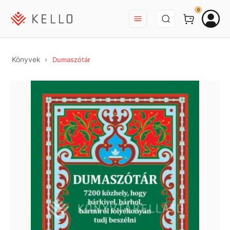
BEJELENTKEZÉS
0
Könyvek
Dumaszótár