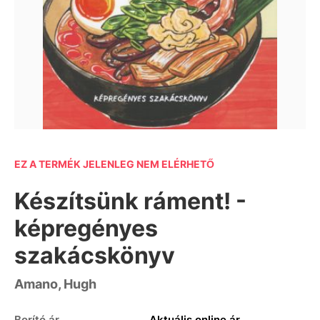
EZ A TERMÉK JELENLEG NEM ELÉRHETŐ
Készítsünk ráment! -
képregényes
szakácskönyv
Amano, Hugh
Borító ár
Aktuális online ár