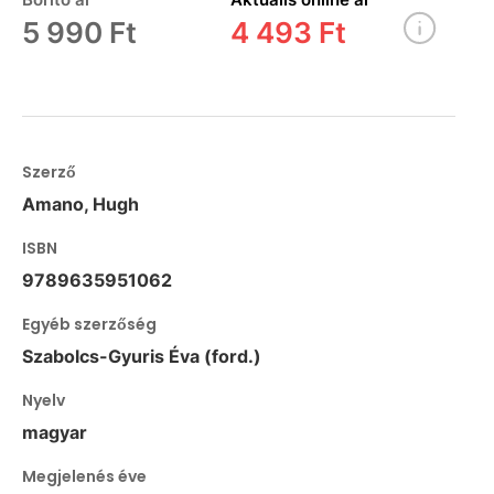
5 990 Ft
4 493 Ft
Szerző
Amano, Hugh
ISBN
9789635951062
Egyéb szerzőség
Szabolcs-Gyuris Éva (ford.)
Nyelv
magyar
Megjelenés éve