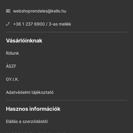
webshoprendeles@kello.hu
+36 1 237 6900 / 3-as mellék
Vásárlóinknak
Rólunk
ÁSZF
GY.I.K.
Adatvédelmi tájékoztató
Hasznos információk
Elállás a szerződéstől