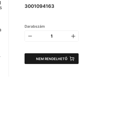
g
3001094163
s
Darabszám
a
r
NEM RENDELHETŐ