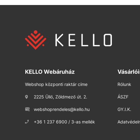
KELLO Webáruház
Vásárló
Webshop központi raktár címe
Rólunk
2225 Üllő, Zöldmező út. 2.
ÁSZF
webshoprendeles@kello.hu
GY.I.K.
+36 1 237 6900 / 3-as mellék
Adatvédelm