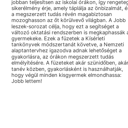
jobban teljesítsen az iskolai órákon, így rengete
sikerélmény érje, amely táplálja az önbizalmát, é
a megszerzett tudás révén magabiztosan
mozoghasson az őt körülvevő világban. A Jobb
leszek-sorozat célja, hogy ezt a segítséget a
változó oktatási rendszerben is megkaphassák 
gyermekeke. Ezek a füzetek a Kísérleti
tankönyvek módszertanát követve, a Nemzeti
alaptantervhez igazodva adnak lehetőséget a
gyakorlásra, az órákon megszerzett tudás
elmélyítésére. A füzeteket akár szünidőben, aká
tanév közben, gyakorlásként is használhatják,
hogy végül minden kisgyermek elmondhassa:
Jobb lettem!