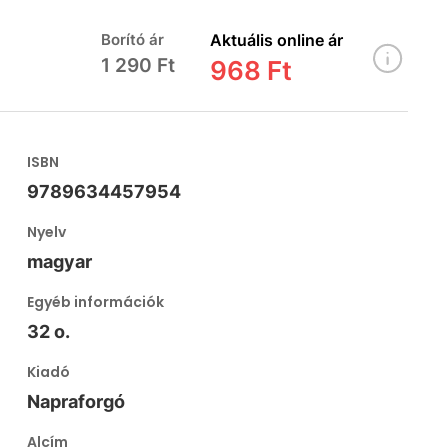
Borító ár
Aktuális online ár
1 290 Ft
968 Ft
ISBN
9789634457954
Nyelv
magyar
Egyéb információk
32 o.
Kiadó
Napraforgó
Alcím