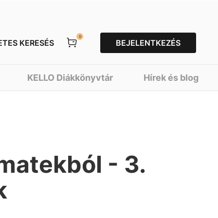
0
ETES KERESÉS
BEJELENTKEZÉS
KELLO Diákkönyvtár
Hírek és blog
 matekból - 3.
k