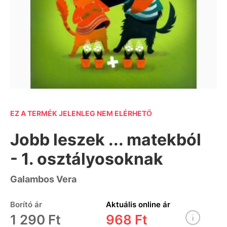
EZ A TERMÉK JELENLEG NEM ELÉRHETŐ
Jobb leszek ... matekból
- 1. osztályosoknak
Galambos Vera
Borító ár
Aktuális online ár
1 290 Ft
968 Ft