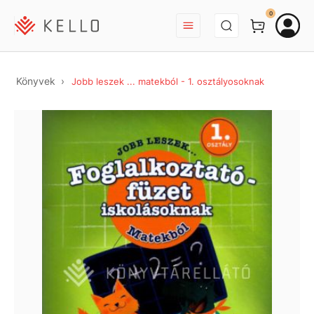
BEJELENTKEZÉS
0
Könyvek
Jobb leszek ... matekból - 1. osztályosoknak