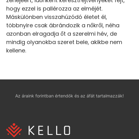
zenéjéért, időnként keresztrejtvényeket fejt,
hogy ezzel is pallérozza az elméjét.
Máskülönben visszahúzódó életet él,
többnyire csak ábrándozik a nőkről, néha
azonban elragadja őt a szerelmi hév, de
mindig olyanokba szeret bele, akikbe nem
kellene.
Az áraink forintban értendők és az áfát tartalmazzák!