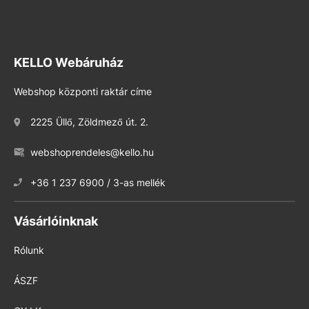
KELLO Webáruház
Webshop központi raktár címe
2225 Üllő, Zöldmező út. 2.
webshoprendeles@kello.hu
+36 1 237 6900 / 3-as mellék
Vásárlóinknak
Rólunk
ÁSZF