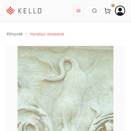
BEJELENTKEZÉS
0
Könyvek
Horatius-olvasatok