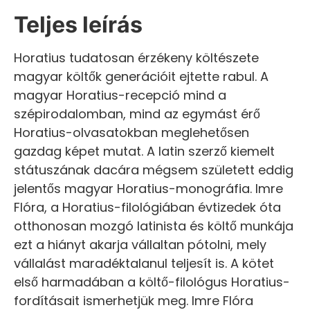
Teljes leírás
Horatius tudatosan érzékeny költészete
magyar költők generációit ejtette rabul. A
magyar Horatius-recepció mind a
szépirodalomban, mind az egymást érő
Horatius-olvasatokban meglehetősen
gazdag képet mutat. A latin szerző kiemelt
státuszának dacára mégsem született eddig
jelentős magyar Horatius-monográfia. Imre
Flóra, a Horatius-filológiában évtizedek óta
otthonosan mozgó latinista és költő munkája
ezt a hiányt akarja vállaltan pótolni, mely
vállalást maradéktalanul teljesít is. A kötet
első harmadában a költő-filológus Horatius-
fordításait ismerhetjük meg. Imre Flóra