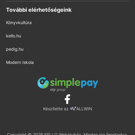
További elérhetőségeink
Könyvkultúra
kello.hu
pedig.hu
Modern Iskola
Készítette az
ALLWIN
Copyright © 2026 KELLO Webáruház. Minden jog fenntartva.