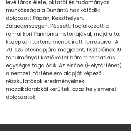
levéltáros élete, oktatói és tudományos
munkássága a Dunántúlhoz kötődik;
dolgozott Pápán, Keszthelyen,
Zalaegerszegen, Pécsett; foglalkozott a
római kori Pannónia históriájával, majd a táj
középkori történelmének írott forrásaival. A
70. születésnapjára megjelent, tisztelőinek 19
tanulmányát közlő kötet három tematikus
egységre tagolódik. Az elsőbe (Helytörténet)
a nemzeti történelem alapját képező
részkutatások eredményeinek
mozaikdarabkái kerültek, azaz helyismereti
dolgozatok.