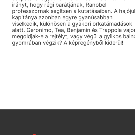
irányt, hogy régi barátjának, Ranobel
professzornak segítsen a kutatásaiban. A hajóju
kapitánya azonban egyre gyanúsabban
viselkedik, különösen a gyakori orkatámadások
alatt. Geronimo, Tea, Benjamin és Trappola vajo
megoldják-e a rejtélyt, vagy végül a gyilkos báln
gyomrában végzik? A képregényből kiderül!