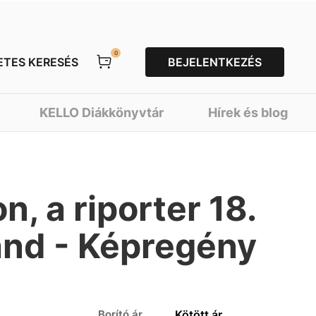
0
ETES KERESÉS
BEJELENTKEZÉS
KELLO Diákkönyvtár
Hírek és blog
n, a riporter 18.
and - Képregény
Borító ár
Kötött ár