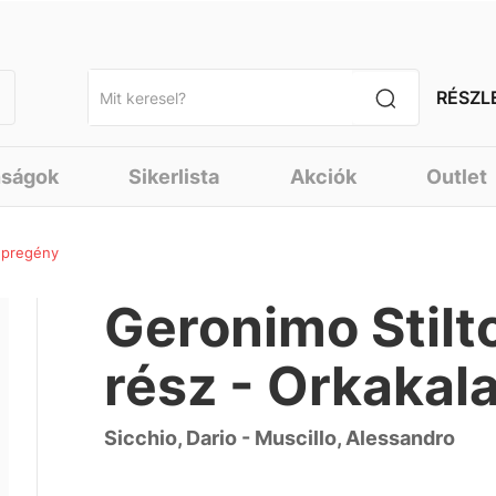
RÉSZL
nságok
Sikerlista
Akciók
Outlet
Képregény
Geronimo Stilto
rész - Orkakal
Sicchio, Dario - Muscillo, Alessandro