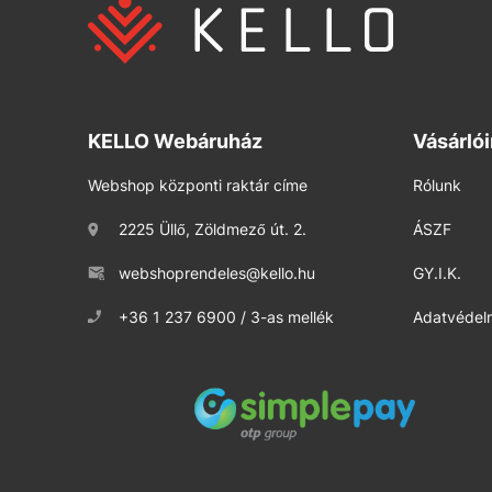
KELLO Webáruház
Vásárló
Webshop központi raktár címe
Rólunk
2225 Üllő, Zöldmező út. 2.
ÁSZF
webshoprendeles@kello.hu
GY.I.K.
+36 1 237 6900 / 3-as mellék
Adatvédelm