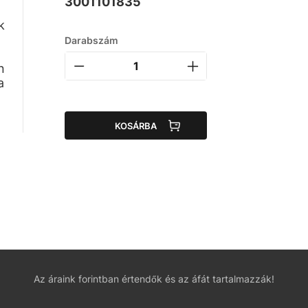
3001101835
k
Darabszám
n
a
KOSÁRBA
Az áraink forintban értendők és az áfát tartalmazzák!