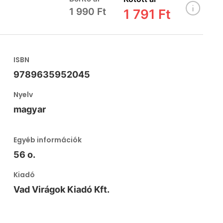
1 990 Ft
1 791 Ft
ISBN
9789635952045
Nyelv
magyar
Egyéb információk
56 o.
Kiadó
Vad Virágok Kiadó Kft.