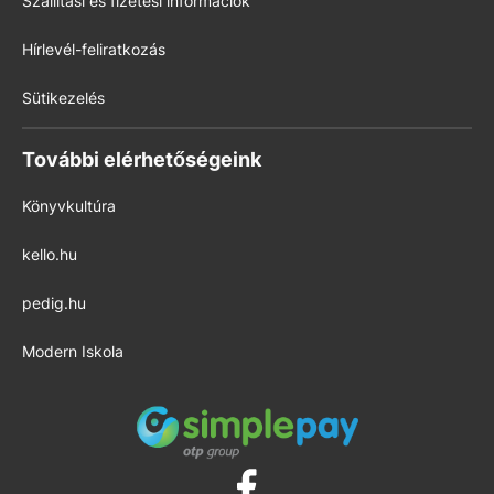
Szállítási és fizetési információk
Hírlevél-feliratkozás
Sütikezelés
További elérhetőségeink
Könyvkultúra
kello.hu
pedig.hu
Modern Iskola