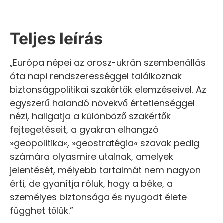
Teljes leírás
„Európa népei az orosz-ukrán szembenállás
óta napi rendszerességgel találkoznak
biztonságpolitikai szakértők elemzéseivel. Az
egyszerű halandó növekvő értetlenséggel
nézi, hallgatja a különböző szakértők
fejtegetéseit, a gyakran elhangzó
»geopolitika«, »geostratégia« szavak pedig
számára olyasmire utalnak, amelyek
jelentését, mélyebb tartalmát nem nagyon
érti, de gyanítja róluk, hogy a béke, a
személyes biztonsága és nyugodt élete
függhet tőlük.”