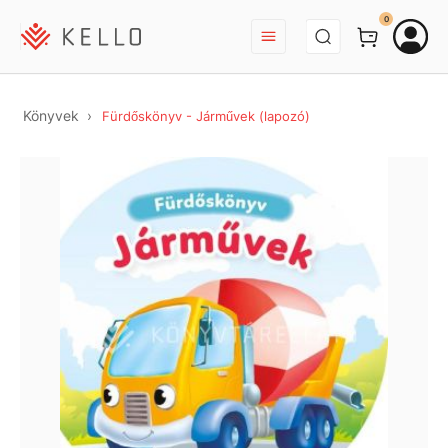
BEJELENTKEZÉS
0
Könyvek
Fürdőskönyv - Járművek (lapozó)