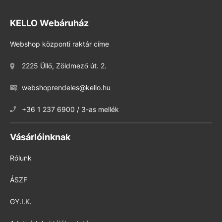
KELLO Webáruház
Webshop központi raktár címe
2225 Üllő, Zöldmező út. 2.
webshoprendeles@kello.hu
+36 1 237 6900 / 3-as mellék
Vásárlóinknak
Rólunk
ÁSZF
GY.I.K.