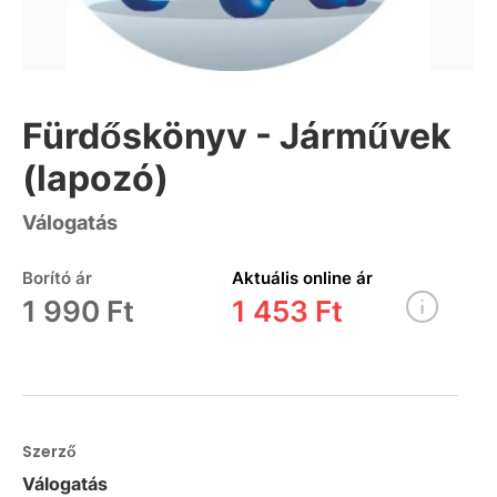
Fürdőskönyv - Járművek
(lapozó)
Válogatás
Borító ár
Aktuális online ár
1 990 Ft
1 453 Ft
Szerző
Válogatás