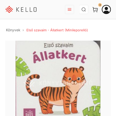
BEJELENTKEZÉS
0
Könyvek
Első szavaim - Állatkert (Minileporelló)