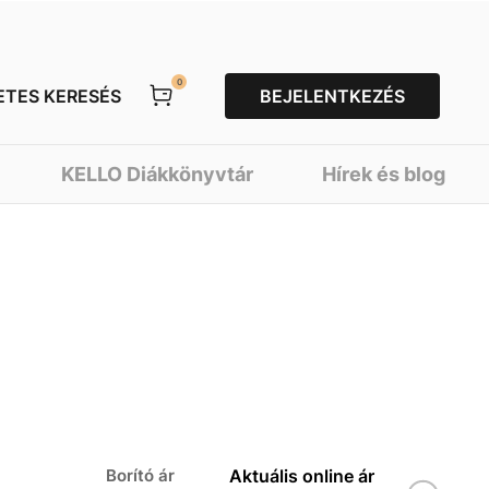
0
ETES KERESÉS
BEJELENTKEZÉS
KELLO Diákkönyvtár
Hírek és blog
Borító ár
Aktuális online ár