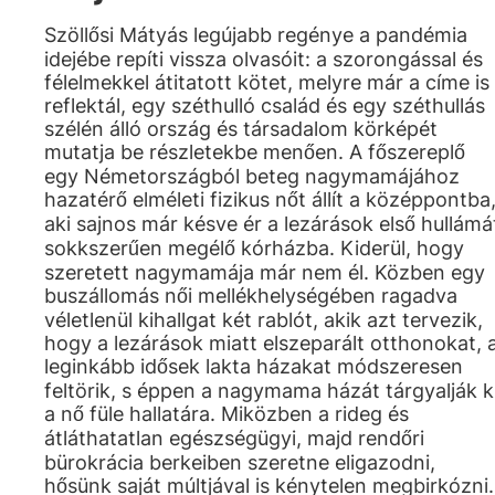
Szöllősi Mátyás legújabb regénye a pandémia
idejébe repíti vissza olvasóit: a szorongással és
félelmekkel átitatott kötet, melyre már a címe is
reflektál, egy széthulló család és egy széthullás
szélén álló ország és társadalom körképét
mutatja be részletekbe menően. A főszereplő
egy Németországból beteg nagymamájához
hazatérő elméleti fizikus nőt állít a középpontba
aki sajnos már késve ér a lezárások első hullámá
sokkszerűen megélő kórházba. Kiderül, hogy
szeretett nagymamája már nem él. Közben egy
buszállomás női mellékhelységében ragadva
véletlenül kihallgat két rablót, akik azt tervezik,
hogy a lezárások miatt elszeparált otthonokat, 
leginkább idősek lakta házakat módszeresen
feltörik, s éppen a nagymama házát tárgyalják k
a nő füle hallatára. Miközben a rideg és
átláthatatlan egészségügyi, majd rendőri
bürokrácia berkeiben szeretne eligazodni,
hősünk saját múltjával is kénytelen megbirkózni.