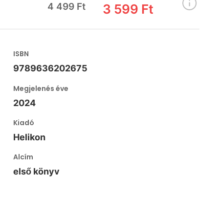
4 499 Ft
3 599 Ft
ISBN
9789636202675
Megjelenés éve
2024
Kiadó
Helikon
Alcím
első könyv