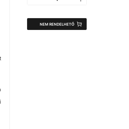
NEM RENDELHETŐ
,
t
a
i