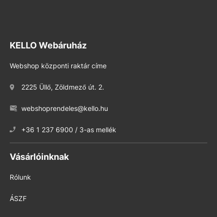
KELLO Webáruház
Webshop központi raktár címe
2225 Üllő, Zöldmező út. 2.
webshoprendeles@kello.hu
+36 1 237 6900 / 3-as mellék
Vásárlóinknak
Rólunk
ÁSZF