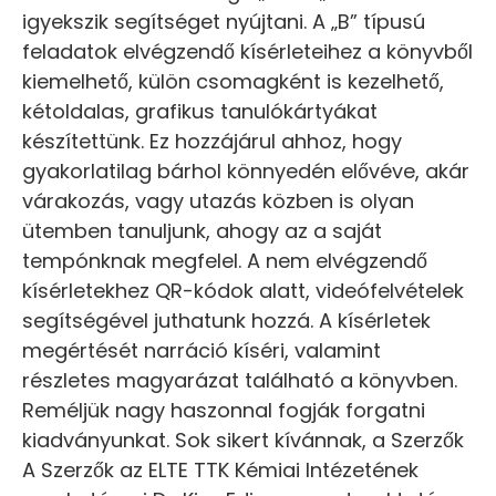
igyekszik segítséget nyújtani. A „B” típusú
feladatok elvégzendő kísérleteihez a könyvből
kiemelhető, külön csomagként is kezelhető,
kétoldalas, grafikus tanulókártyákat
készítettünk. Ez hozzájárul ahhoz, hogy
gyakorlatilag bárhol könnyedén elővéve, akár
várakozás, vagy utazás közben is olyan
ütemben tanuljunk, ahogy az a saját
tempónknak megfelel. A nem elvégzendő
kísérletekhez QR-kódok alatt, videófelvételek
segítségével juthatunk hozzá. A kísérletek
megértését narráció kíséri, valamint
részletes magyarázat található a könyvben.
Reméljük nagy haszonnal fogják forgatni
kiadványunkat. Sok sikert kívánnak, a Szerzők
A Szerzők az ELTE TTK Kémiai Intézetének