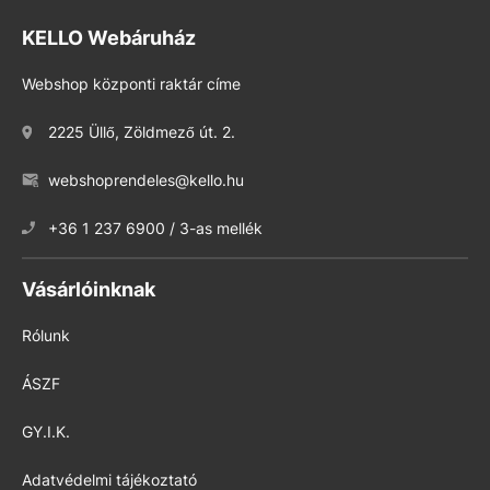
KELLO Webáruház
Webshop központi raktár címe
2225 Üllő, Zöldmező út. 2.
webshoprendeles@kello.hu
+36 1 237 6900 / 3-as mellék
Vásárlóinknak
Rólunk
ÁSZF
GY.I.K.
Adatvédelmi tájékoztató