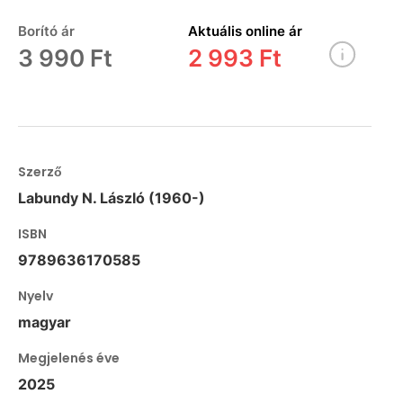
Borító ár
Aktuális online ár
3 990 Ft
2 993 Ft
Szerző
Labundy N. László (1960-)
ISBN
9789636170585
Nyelv
magyar
Megjelenés éve
2025