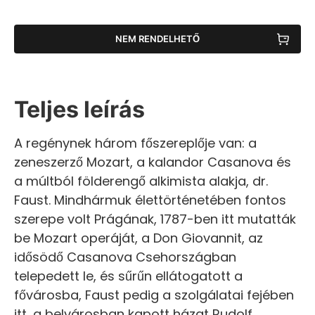
NEM RENDELHETŐ
Teljes leírás
A regénynek három főszereplője van: a
zeneszerző Mozart, a kalandor Casanova és
a múltból földerengő alkimista alakja, dr.
Faust. Mindhármuk élettörténetében fontos
szerepe volt Prágának, 1787-ben itt mutatták
be Mozart operáját, a Don Giovannit, az
idősödő Casanova Csehországban
telepedett le, és sűrűn ellátogatott a
fővárosba, Faust pedig a szolgálatai fejében
itt, a belvárosban kapott házat Rudolf