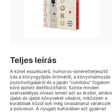
Teljes leírás
A kötet esszészerű, humoros-ismeretterjesztő
írás a könyvgyűjtés öröméről, a könyvhalmozás
pszichológiájáról és a japán "cundoku" fogalom
köré épített életfilozófiáról. Szinte minden
szenvedélyes olvasó ismeri azt az érzést, amiko
újabb és újabb könyveket vásárol, miközben a
korábbiak közül sok még olvasatlanul várakozik
a polcokon. A nyugati kultúrában ezt gyakran