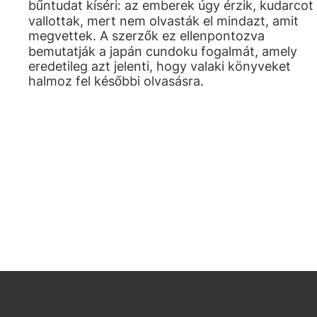
bűntudat kíséri: az emberek úgy érzik, kudarcot
vallottak, mert nem olvasták el mindazt, amit
megvettek. A szerzők ez ellenpontozva
bemutatják a japán cundoku fogalmát, amely
eredetileg azt jelenti, hogy valaki könyveket
halmoz fel későbbi olvasásra.