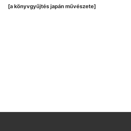
[a könyvgyűjtés japán művészete]