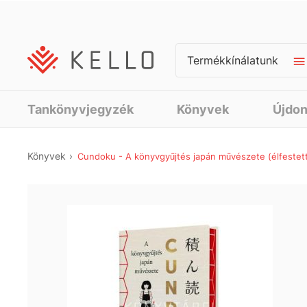
Termékkínálatunk
Tankönyvjegyzék
Könyvek
Újdo
Könyvek
Cundoku - A könyvgyűjtés japán művészete (élfestet