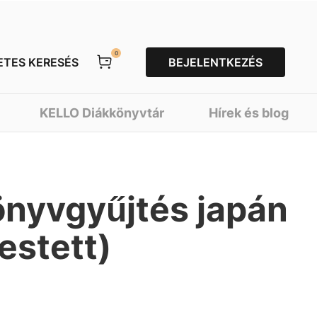
0
ETES KERESÉS
BEJELENTKEZÉS
KELLO Diákkönyvtár
Hírek és blog
önyvgyűjtés japán
estett)