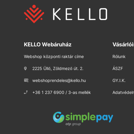
KELLO Webáruház
Vásárló
Webshop központi raktár címe
Rólunk
2225 Üllő, Zöldmező út. 2.
ÁSZF
webshoprendeles@kello.hu
GY.I.K.
+36 1 237 6900 / 3-as mellék
Adatvédelm