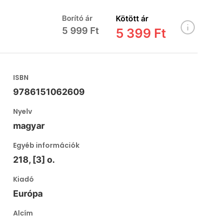
Borító ár
Kötött ár
5 999 Ft
5 399 Ft
ISBN
9786151062609
Nyelv
magyar
Egyéb információk
218, [3] o.
Kiadó
Európa
Alcím