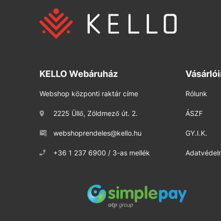
KELLO Webáruház
Vásárló
Webshop központi raktár címe
Rólunk
2225 Üllő, Zöldmező út. 2.
ÁSZF
webshoprendeles@kello.hu
GY.I.K.
+36 1 237 6900 / 3-as mellék
Adatvédelm