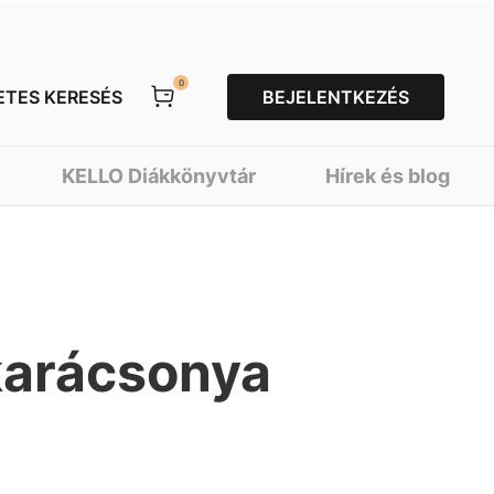
0
ETES KERESÉS
BEJELENTKEZÉS
KELLO Diákkönyvtár
Hírek és blog
karácsonya