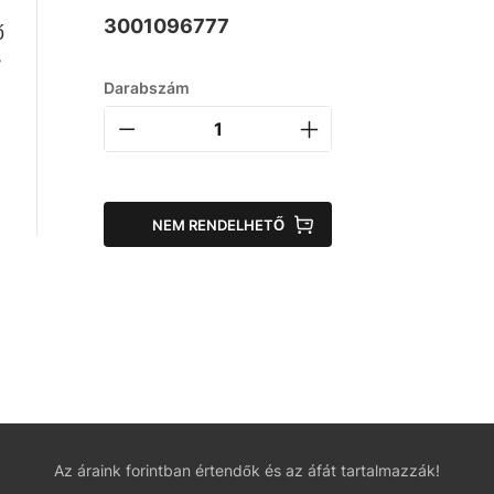
3001096777
ő
s
Darabszám
NEM RENDELHETŐ
Az áraink forintban értendők és az áfát tartalmazzák!