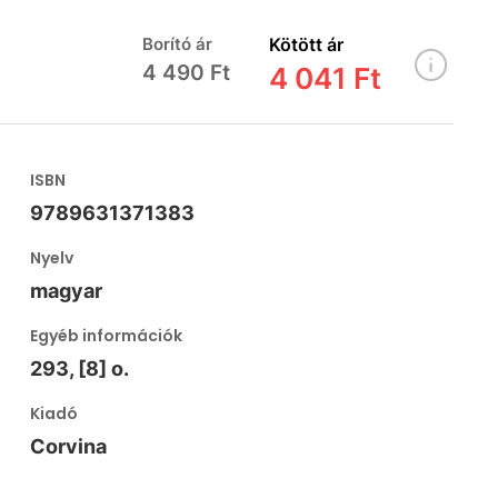
Borító ár
Kötött ár
4 490 Ft
4 041 Ft
ISBN
9789631371383
Nyelv
magyar
Egyéb információk
293, [8] o.
Kiadó
Corvina