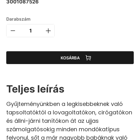
3001087526
Darabszám
KOSÁRBA
Teljes leírás
Gyűjteményünkben a legkisebbeknek való
tapsoltatóktól a lovagoltatókon, cirógatókon
és állni-járni tanítókon át az ujjas
számolgatósokig minden mondókatípus
felvonul, sőt a már nagyobb babáknak való