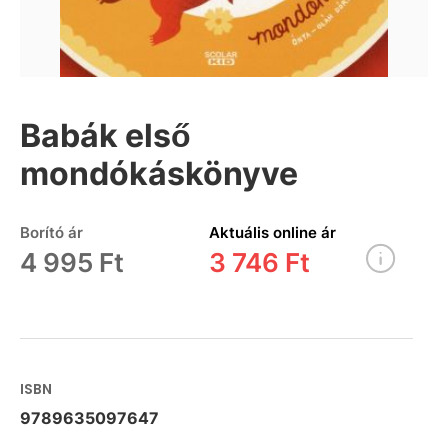
Babák első
mondókáskönyve
Borító ár
Aktuális online ár
4 995 Ft
3 746 Ft
ISBN
9789635097647