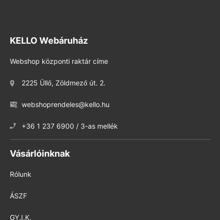
KELLO Webáruház
Webshop központi raktár címe
2225 Üllő, Zöldmező út. 2.
webshoprendeles@kello.hu
+36 1 237 6900 / 3-as mellék
Vásárlóinknak
Rólunk
ÁSZF
GY.I.K.