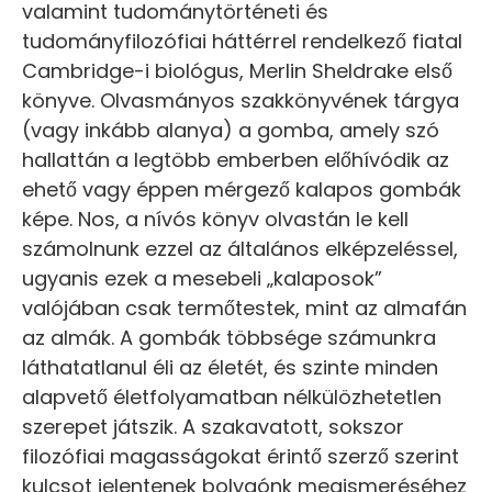
valamint tudománytörténeti és
tudományfilozófiai háttérrel rendelkező fiatal
Cambridge-i biológus, Merlin Sheldrake első
könyve. Olvasmányos szakkönyvének tárgya
(vagy inkább alanya) a gomba, amely szó
hallattán a legtöbb emberben előhívódik az
ehető vagy éppen mérgező kalapos gombák
képe. Nos, a nívós könyv olvastán le kell
számolnunk ezzel az általános elképzeléssel,
ugyanis ezek a mesebeli „kalaposok”
valójában csak termőtestek, mint az almafán
az almák. A gombák többsége számunkra
láthatatlanul éli az életét, és szinte minden
alapvető életfolyamatban nélkülözhetetlen
szerepet játszik. A szakavatott, sokszor
filozófiai magasságokat érintő szerző szerint
kulcsot jelentenek bolygónk megismeréséhez