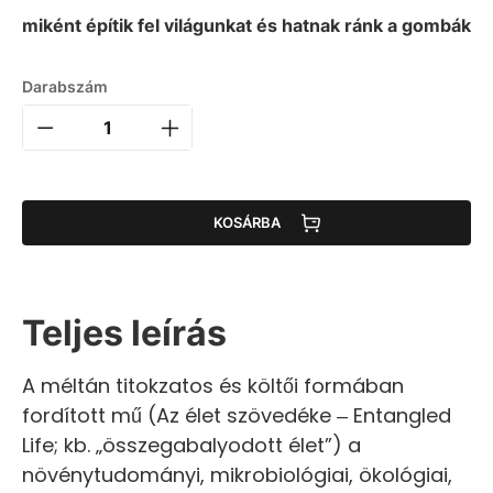
miként építik fel világunkat és hatnak ránk a gombák
Darabszám
KOSÁRBA
Teljes leírás
A méltán titokzatos és költői formában
fordított mű (Az élet szövedéke ‒ Entangled
Life; kb. „összegabalyodott élet”) a
növénytudományi, mikrobiológiai, ökológiai,