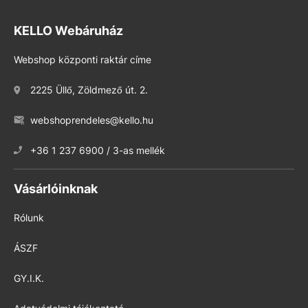
KELLO Webáruház
Webshop központi raktár címe
2225 Üllő, Zöldmező út. 2.
webshoprendeles@kello.hu
+36 1 237 6900 / 3-as mellék
Vásárlóinknak
Rólunk
ÁSZF
GY.I.K.