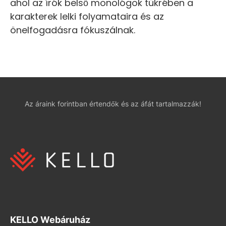
ahol az írók belső monológok tükrében a
karakterek lelki folyamataira és az
önelfogadásra fókuszálnak.
Az áraink forintban értendők és az áfát tartalmazzák!
KELLO Webáruház