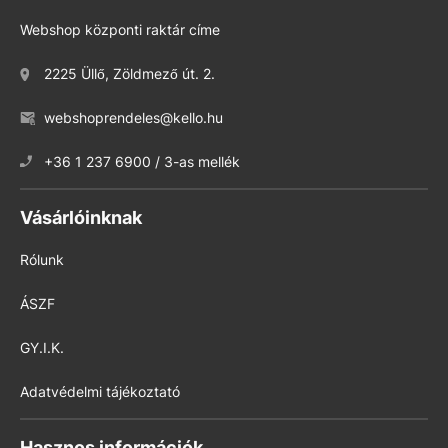
Webshop központi raktár címe
2225 Üllő, Zöldmező út. 2.
webshoprendeles@kello.hu
+36 1 237 6900 / 3-as mellék
Vásárlóinknak
Rólunk
ÁSZF
GY.I.K.
Adatvédelmi tájékoztató
Hasznos információk