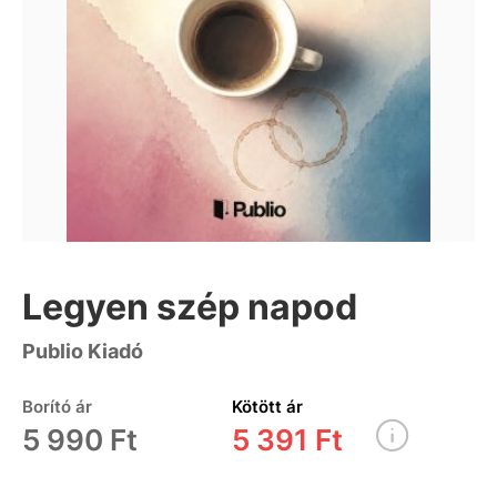
Legyen szép napod
Publio Kiadó
Borító ár
Kötött ár
5 990 Ft
5 391 Ft