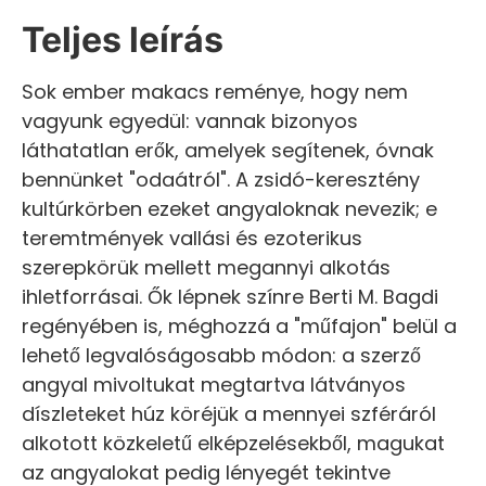
Teljes leírás
Sok ember makacs reménye, hogy nem
vagyunk egyedül: vannak bizonyos
láthatatlan erők, amelyek segítenek, óvnak
bennünket "odaátról". A zsidó-keresztény
kultúrkörben ezeket angyaloknak nevezik; e
teremtmények vallási és ezoterikus
szerepkörük mellett megannyi alkotás
ihletforrásai. Ők lépnek színre Berti M. Bagdi
regényében is, méghozzá a "műfajon" belül a
lehető legvalóságosabb módon: a szerző
angyal mivoltukat megtartva látványos
díszleteket húz köréjük a mennyei szféráról
alkotott közkeletű elképzelésekből, magukat
az angyalokat pedig lényegét tekintve