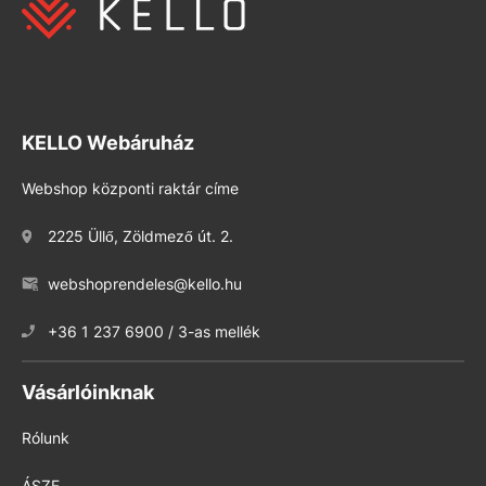
KELLO Webáruház
Webshop központi raktár címe
2225 Üllő, Zöldmező út. 2.
webshoprendeles@kello.hu
+36 1 237 6900 / 3-as mellék
Vásárlóinknak
Rólunk
ÁSZF