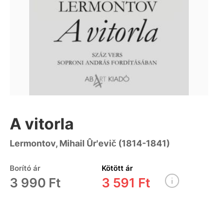
A vitorla
Lermontov, Mihail Ûr'evič (1814-1841)
Borító ár
Kötött ár
3 990 Ft
3 591 Ft