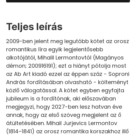
Teljes leírás
2009-ben jelent meg legutóbb kötet az orosz
romantikus líra egyik legjelentősebb
alkotójától, Mihalil Lermontovtól (Magányos
démon; 200916191); ezt a hiányt pótolja most
az Ab Art kiadó ezzel az éppen száz - Soproni
András fordításában olvasható - költeményt
közlő válogatással. A kötet egyben egyfajta
jubileum is a fordítónak, aki előszavában
megjegyzi, hogy 2027-ben lesz hatvan éve
annak, hogy az első szöveg megjelent az ő
átültetésében. Mihail Jurjevics Lermontov
(1814–1841) az orosz romantika korszakhoz illő