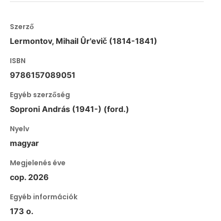
Szerző
Lermontov, Mihail Ûr'evič (1814-1841)
ISBN
9786157089051
Egyéb szerzőség
Soproni András (1941-) (ford.)
Nyelv
magyar
Megjelenés éve
cop. 2026
Egyéb információk
173 o.