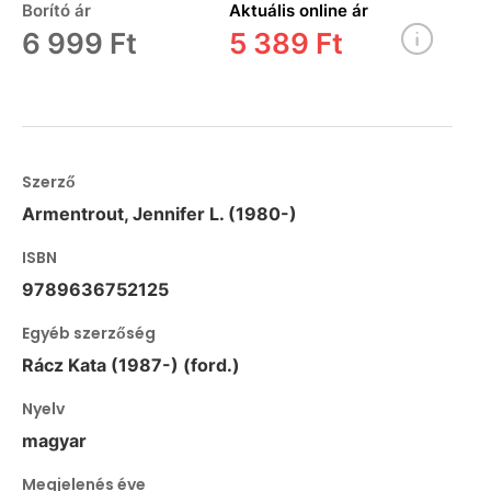
Borító ár
Aktuális online ár
6 999 Ft
5 389 Ft
Szerző
Armentrout, Jennifer L. (1980-)
ISBN
9789636752125
Egyéb szerzőség
Rácz Kata (1987-) (ford.)
Nyelv
magyar
Megjelenés éve