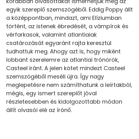
korábban olvasottakat ismerhetjük meg az
egyik szereplő szemszögéből. Eddig Poppy állt
a középpontban, mindazt, ami Elíziumban
történt, az istenek ébredését, a vámpírok és
vérfarkasok, valamint atlantiaiak
csatározását egyaránt rajta keresztül
tudhattuk meg. Ahogy azt is, hogy miként
lobbant szerelemre az atlantiai trónörök,
Casteel iránt. A jelen kötet mindezt Casteel
szemszögéből meséli újra. Így nagy
meglepetésre nem számíthatunk a leírtakból,
mégis, egy ismert szereplőt jóval
részletesebben és kidolgozottabb módon
állít olvasói elé az írónő.