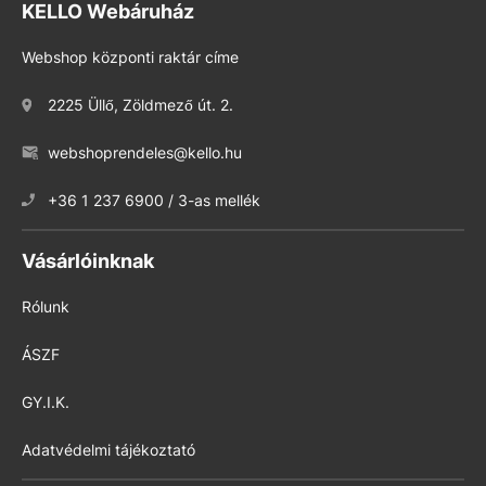
KELLO Webáruház
Webshop központi raktár címe
2225 Üllő, Zöldmező út. 2.
webshoprendeles@kello.hu
+36 1 237 6900 / 3-as mellék
Vásárlóinknak
Rólunk
ÁSZF
GY.I.K.
Adatvédelmi tájékoztató