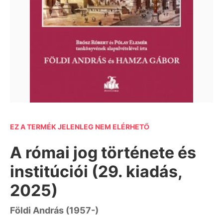
EZ A TERMÉK JELENLEG NEM ELÉRHETŐ
A római jog története és
institúciói (29. kiadás,
2025)
Földi András (1957-)