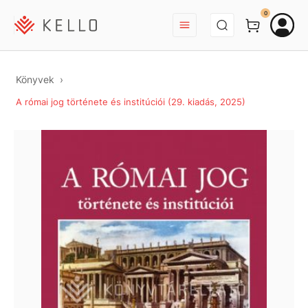
BEJELENTKEZÉS
0
Könyvek
A római jog története és institúciói (29. kiadás, 2025)