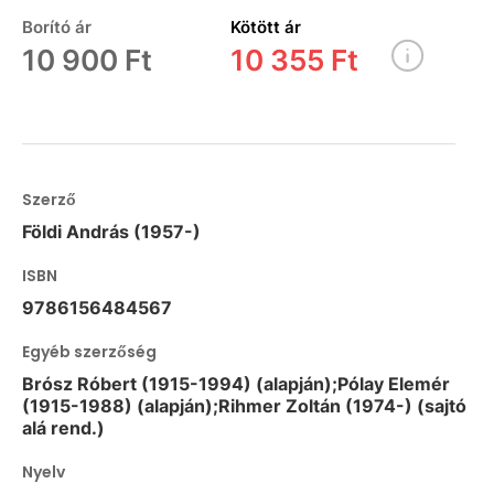
Borító ár
Kötött ár
10 900 Ft
10 355 Ft
Szerző
Földi András (1957-)
ISBN
9786156484567
Egyéb szerzőség
Brósz Róbert (1915-1994) (alapján);Pólay Elemér
(1915-1988) (alapján);Rihmer Zoltán (1974-) (sajtó
alá rend.)
Nyelv