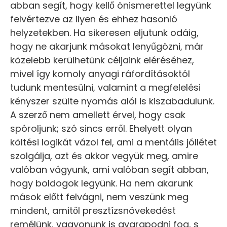
abban segít, hogy kellő önismerettel legyünk
felvértezve az ilyen és ehhez hasonló
helyzetekben. Ha sikeresen eljutunk odáig,
hogy ne akarjunk másokat lenyűgözni, már
közelebb kerülhetünk céljaink eléréséhez,
mivel így komoly anyagi ráfordításoktól
tudunk mentesülni, valamint a megfelelési
kényszer szülte nyomás alól is kiszabadulunk.
A szerző nem amellett érvel, hogy csak
spóroljunk; szó sincs erről. Ehelyett olyan
költési logikát vázol fel, ami a mentális jóllétet
szolgálja, azt és akkor vegyük meg, amire
valóban vágyunk, ami valóban segít abban,
hogy boldogok legyünk. Ha nem akarunk
mások előtt felvágni, nem veszünk meg
mindent, amitől presztízsnövekedést
remélünk, vagyonunk is gyarapodni fog, s