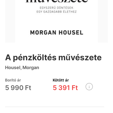
A pénzköltés művészete
Housel, Morgan
Borító ár
Kötött ár
5 990 Ft
5 391 Ft