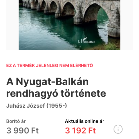
EZ A TERMÉK JELENLEG NEM ELÉRHETŐ
A Nyugat-Balkán
rendhagyó története
Juhász József (1955-)
Borító ár
Aktuális online ár
3 990 Ft
3 192 Ft