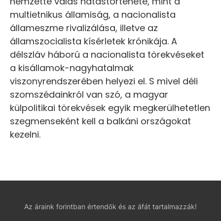
nemzetté válás hatástörténete, mint a
multietnikus államiság, a nacionalista
állameszme rivalizálása, illetve az
államszocialista kísérletek krónikája. A
délszláv háború a nacionalista törekvéseket
a kisállamok-nagyhatalmak
viszonyrendszerében helyezi el. S mivel déli
szomszédainkról van szó, a magyar
külpolitikai törekvések egyik megkerülhetetlen
szegmenseként kell a balkáni országokat
kezelni.
Az áraink forintban értendők és az áfát tartalmazzák!