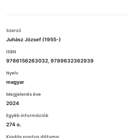
Szerző
Juhász József (1955-)
ISBN
9786156263032, 9789632362939
Nyelv
magyar
Megjelenés éve
2024
Egyéb információk
274 o.
Kiadás pontos dátuma