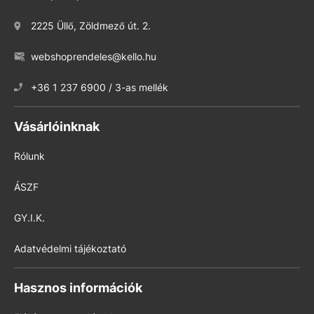
2225 Üllő, Zöldmező út. 2.
webshoprendeles@kello.hu
+36 1 237 6900 / 3-as mellék
Vásárlóinknak
Rólunk
ÁSZF
GY.I.K.
Adatvédelmi tájékoztató
Hasznos információk