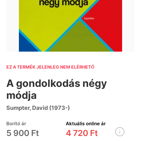
EZ A TERMÉK JELENLEG NEM ELÉRHETŐ
A gondolkodás négy
módja
Sumpter, David (1973-)
Borító ár
Aktuális online ár
5 900 Ft
4 720 Ft