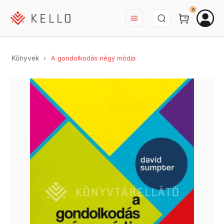
BEJELENTKEZÉS
0
Könyvek
A gondolkodás négy módja