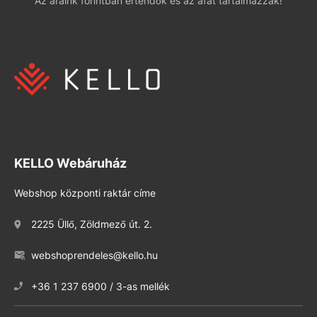
Az áraink forintban értendők és az áfát tartalmazzák!
KELLO Webáruház
Webshop központi raktár címe
2225 Üllő, Zöldmező út. 2.
webshoprendeles@kello.hu
+36 1 237 6900 / 3-as mellék