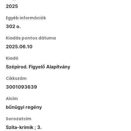
2025
Egyéb információk
302 o.
Kiadás pontos dátuma
2025.06.10
Kiadó
Szépirod. Figyelő Alapítvány
Cikkszám
3001093639
Alcím
bűnügyi regény
Sorozatcím
Szita-krimik ; 3.