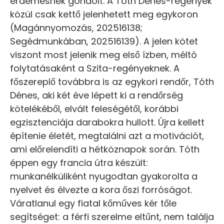
érdemesnek gondolt. A Tóth Dénes-regények
közül csak kettő jelenhetett meg egykoron
(Magánnyomozás, 202516138;
Segédmunkában, 202516139). A jelen kötet
viszont most jelenik meg első ízben, méltó
folytatásaként a Szita-regényeknek. A
főszereplő továbbra is az egykori rendőr, Tóth
Dénes, aki két éve lépett ki a rendőrség
kötelékéből, elvált feleségétől, korábbi
egzisztenciája darabokra hullott. Újra kellett
építenie életét, megtalálni azt a motivációt,
ami előrelendíti a hétköznapok során. Tóth
éppen egy francia útra készült:
munkanélküliként nyugodtan gyakorolta a
nyelvet és élvezte a kora őszi forróságot.
Váratlanul egy fiatal kőműves kér tőle
segítséget: a férfi szerelme eltűnt, nem találja