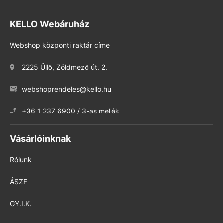
KELLO Webáruház
Webshop központi raktár címe
2225 Üllő, Zöldmező út. 2.
webshoprendeles@kello.hu
+36 1 237 6900 / 3-as mellék
Vásárlóinknak
Rólunk
ÁSZF
GY.I.K.