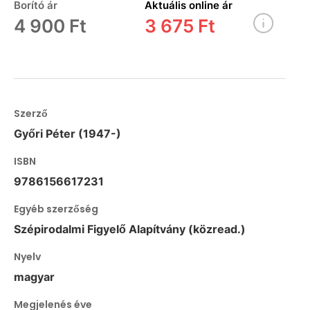
Borító ár
Aktuális online ár
4 900 Ft
3 675 Ft
Szerző
Győri Péter (1947-)
ISBN
9786156617231
Egyéb szerzőség
Szépirodalmi Figyelő Alapítvány (közread.)
Nyelv
magyar
Megjelenés éve