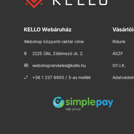
KELLO Webáruház
Vásárló
Webshop központi raktár címe
Rólunk
2225 Üllő, Zöldmező út. 2.
ÁSZF
webshoprendeles@kello.hu
GY.I.K.
+36 1 237 6900 / 3-as mellék
Adatvédelm