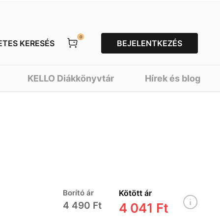
0
ETES KERESÉS
BEJELENTKEZÉS
KELLO Diákkönyvtár
Hírek és blog
Borító ár
Kötött ár
4 490 Ft
4 041 Ft