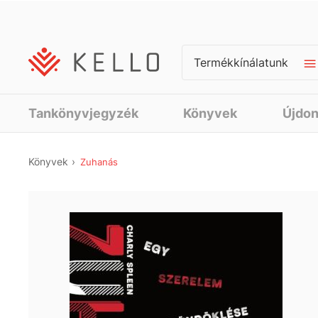
Termékkínálatunk
Tankönyvjegyzék
Könyvek
Újdo
Könyvek
Zuhanás