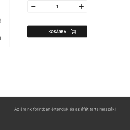
g
t
KOSÁRBA
i
Az áraink forintban értendők és az áfát tartalmazzák!