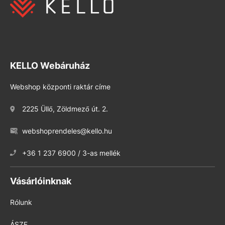
KELLO Webáruház
Webshop központi raktár címe
2225 Üllő, Zöldmező út. 2.
webshoprendeles@kello.hu
+36 1 237 6900 / 3-as mellék
Vásárlóinknak
Rólunk
ÁSZF