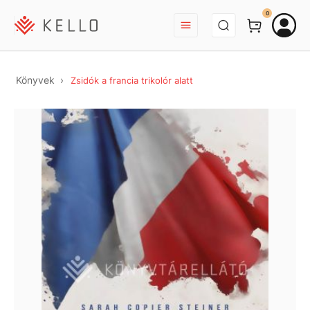
BEJELENTKEZÉS
0
Könyvek
Zsidók a francia trikolór alatt