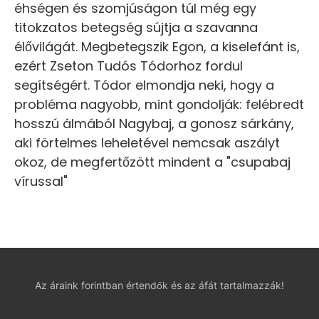
éhségen és szomjúságon túl még egy
titokzatos betegség sújtja a szavanna
élővilágát. Megbetegszik Egon, a kiselefánt is,
ezért Zseton Tudós Tódorhoz fordul
segítségért. Tódor elmondja neki, hogy a
probléma nagyobb, mint gondolják: felébredt
hosszú álmából Nagybaj, a gonosz sárkány,
aki förtelmes leheletével nemcsak aszályt
okoz, de megfertőzött mindent a "csupabaj
vírussal"
Az áraink forintban értendők és az áfát tartalmazzák!