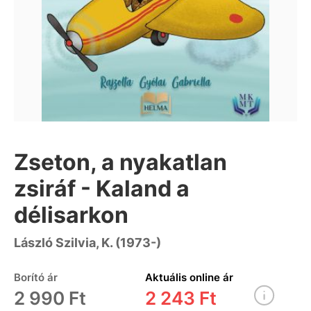
Zseton, a nyakatlan
zsiráf - Kaland a
délisarkon
László Szilvia, K. (1973-)
Borító ár
Aktuális online ár
2 990 Ft
2 243 Ft