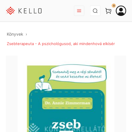
BEJELENTKEZÉS
0
Könyvek
Zsebterapeuta - A pszichológusod, aki mindenhová elkísér