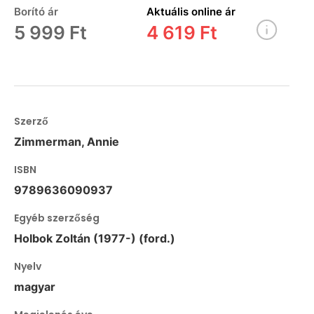
Borító ár
Aktuális online ár
5 999 Ft
4 619 Ft
Szerző
Zimmerman, Annie
ISBN
9789636090937
Egyéb szerzőség
Holbok Zoltán (1977-) (ford.)
Nyelv
magyar