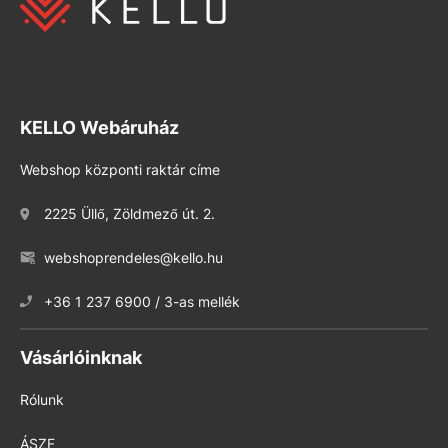
KELLO Webáruház
Webshop központi raktár címe
2225 Üllő, Zöldmező út. 2.
webshoprendeles@kello.hu
+36 1 237 6900 / 3-as mellék
Vásárlóinknak
Rólunk
ÁSZF