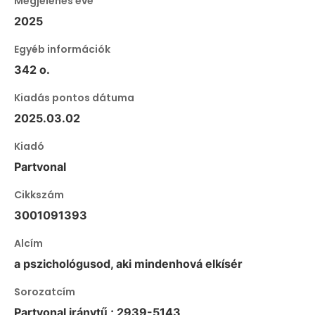
Megjelenés éve
2025
Egyéb információk
342 o.
Kiadás pontos dátuma
2025.03.02
Kiadó
Partvonal
Cikkszám
3001091393
Alcím
a pszichológusod, aki mindenhová elkísér
Sorozatcím
Partvonal iránytű ; 2939-5143