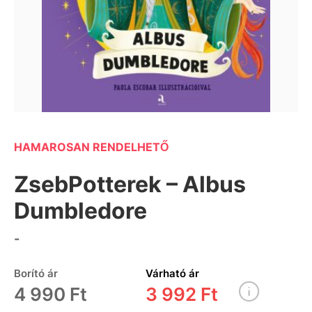
HAMAROSAN RENDELHETŐ
ZsebPotterek – Albus
Dumbledore
-
Borító ár
Várható ár
4 990 Ft
3 992 Ft