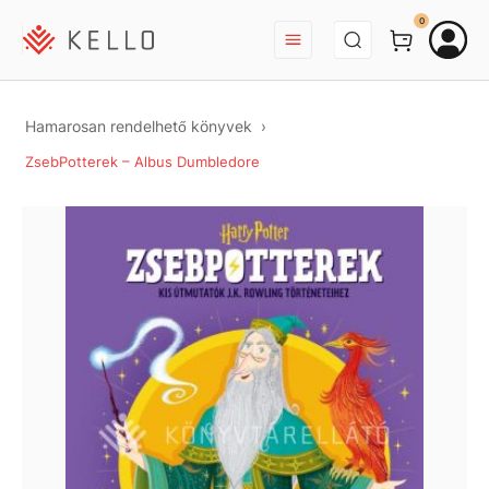
BEJELENTKEZÉS
0
Hamarosan rendelhető könyvek
ZsebPotterek – Albus Dumbledore