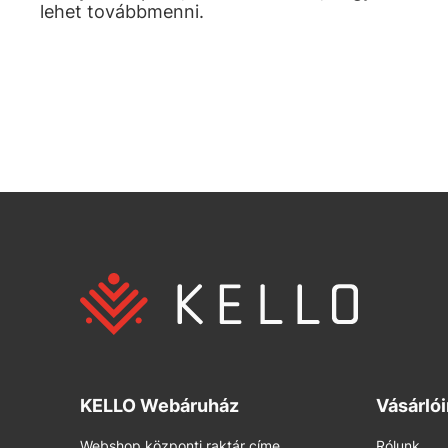
lehet továbbmenni.
KELLO Webáruház
Vásárló
Webshop központi raktár címe
Rólunk