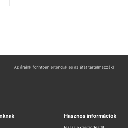
Az áraink forintban értendők és az áfát tartalmazzák!
inknak
Hasznos információk
Elállás a szerződéstől