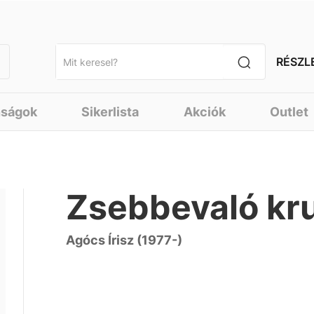
RÉSZL
nságok
Sikerlista
Akciók
Outlet
Zsebbevaló kru
Agócs Írisz (1977-)