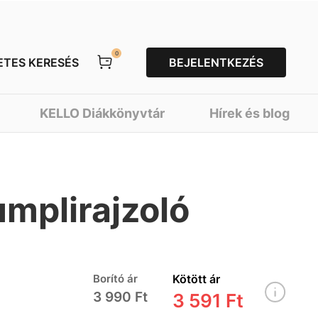
0
ETES KERESÉS
BEJELENTKEZÉS
KELLO Diákkönyvtár
Hírek és blog
mplirajzoló
Borító ár
Kötött ár
3 990 Ft
3 591 Ft