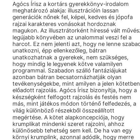
Agócs Írisz a kortárs gyerekkönyv-irodalom
meghatározó alakja: illusztrációin lassan
generációk nőnek fel, képei, kedves és jópofa
rajzai karakteres vonásokat hordoznak
magukon. Az illusztrátorként híressé vált művés
legújabb könyvében az unalommal veszi fel a
harcot. Ez nem jelenti azt, hogy ne lenne szaba
unatkozni, épp ellenkezőleg, bátran
unatkozhatnak a gyerekek, nem szükséges,
hogy mindig le legyenek kötve valamilyen
programmal. Szabadon szálló fantáziájukat
azonban bátran becsatornázhatják olyan
tevékenységekbe, mint amilyen a jelen kötetben
előadott rajzolás. Agócs Írisz bizonyítja, hogy a
készségként felfogott rajzolás és festés nem
más, mint játékos módon történő felfedezés, a
világ különböző részekből összeállított
megértése. A kötet alapkoncepciója, hogy
krumplikat mindenki szeret rajzolni, ahhoz
különösebb tehetség sem kell. De ha van egy
környi krumplink, azonnal adódik, hogy merre