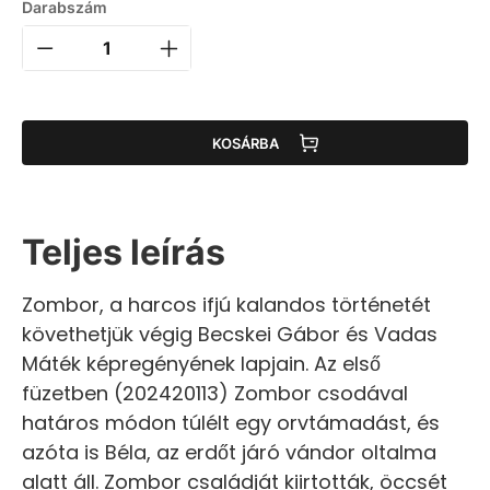
Darabszám
KOSÁRBA
Teljes leírás
Zombor, a harcos ifjú kalandos történetét
követhetjük végig Becskei Gábor és Vadas
Máték képregényének lapjain. Az első
füzetben (202420113) Zombor csodával
határos módon túlélt egy orvtámadást, és
azóta is Béla, az erdőt járó vándor oltalma
alatt áll. Zombor családját kiirtották, öccsét