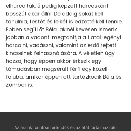
elhurcolták, ő pedig képzett harcosként
bosszút akar állni. De addig sokat kell
tanulnia, testét és lelkét is edzetté kell tennie.
Ebben segíti őt Béla, akinél kevesen ismerik
jobban a vadont: megtanítja a fiatal legényt
harcolni, vadászni, valamint az erdő rejtett
kincseinek felhasználására. A véletlen úgy
hozza, hogy éppen akkor érkezik egy
támadásban megsérült férfi egy közeli
faluba, amikor éppen ott tartózkodik Béla és
Zombor is.
Az áraink forintban értendők és az áfát tartalmazzák!