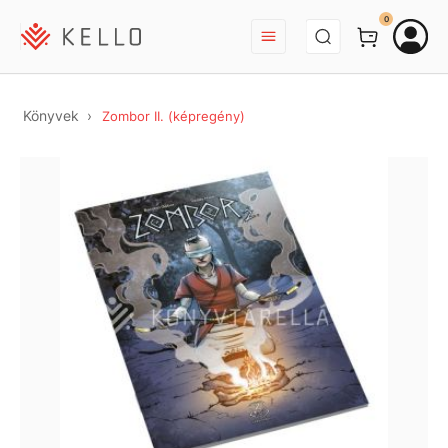
BEJELENTKEZÉS
0
Könyvek
Zombor II. (képregény)