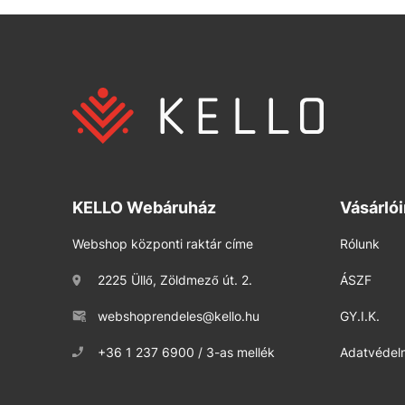
KELLO Webáruház
Vásárló
Webshop központi raktár címe
Rólunk
2225 Üllő, Zöldmező út. 2.
ÁSZF
webshoprendeles@kello.hu
GY.I.K.
+36 1 237 6900 / 3-as mellék
Adatvédelm