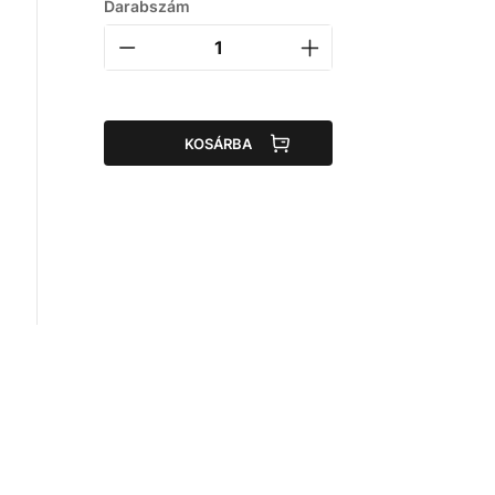
Darabszám
KOSÁRBA