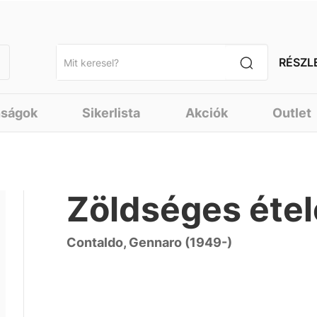
RÉSZL
nságok
Sikerlista
Akciók
Outlet
Zöldséges éte
Contaldo, Gennaro (1949-)