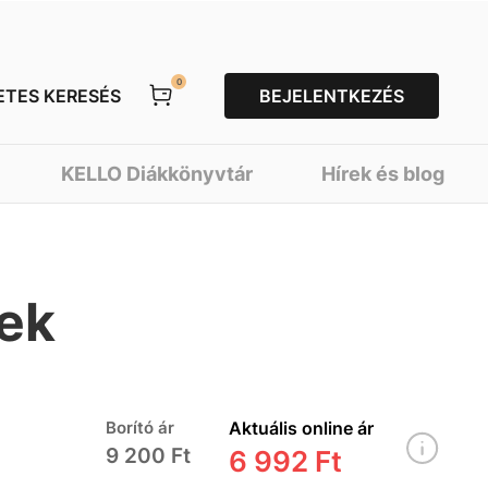
0
ETES KERESÉS
BEJELENTKEZÉS
KELLO Diákkönyvtár
Hírek és blog
lek
Borító ár
Aktuális online ár
9 200 Ft
6 992 Ft