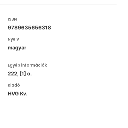
ISBN
9789635656318
Nyelv
magyar
Egyéb információk
222, [1] o.
Kiadó
HVG Kv.