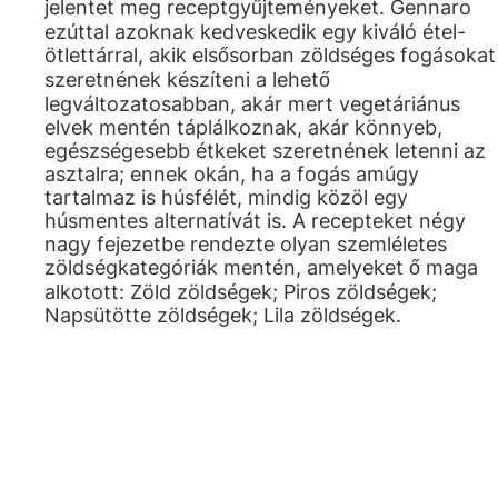
jelentet meg receptgyűjteményeket. Gennaro
ezúttal azoknak kedveskedik egy kiváló étel-
ötlettárral, akik elsősorban zöldséges fogásokat
szeretnének készíteni a lehető
legváltozatosabban, akár mert vegetáriánus
elvek mentén táplálkoznak, akár könnyeb,
egészségesebb étkeket szeretnének letenni az
asztalra; ennek okán, ha a fogás amúgy
tartalmaz is húsfélét, mindig közöl egy
húsmentes alternatívát is. A recepteket négy
nagy fejezetbe rendezte olyan szemléletes
zöldségkategóriák mentén, amelyeket ő maga
alkotott: Zöld zöldségek; Piros zöldségek;
Napsütötte zöldségek; Lila zöldségek.