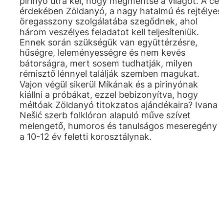
pirinyó útra kel, hogy megmentse a világot. A cé
érdekében Zöldanyó, a nagy hatalmú és rejtélye
öregasszony szolgálatába szegődnek, ahol
három veszélyes feladatot kell teljesíteniük.
Ennek során szükségük van együttérzésre,
hűségre, leleményességre és nem kevés
bátorságra, mert sosem tudhatják, milyen
rémisztő lénnyel találják szemben magukat.
Vajon végül sikerül Míkának és a pirinyónak
kiállni a próbákat, ezzel bebizonyítva, hogy
méltóak Zöldanyó titokzatos ajándékaira? Ivana
Nešić szerb folklóron alapuló műve szívet
melengető, humoros és tanulságos meseregény
a 10-12 év feletti korosztálynak.