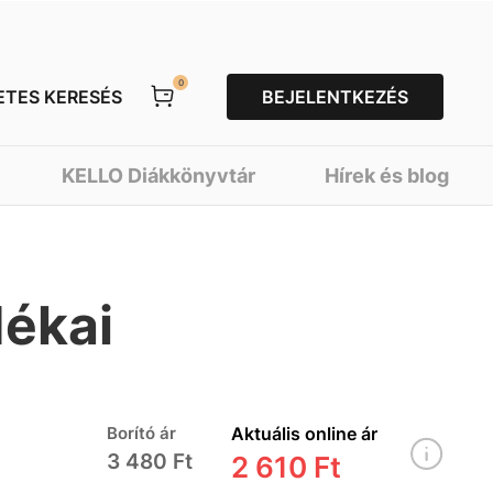
0
ETES KERESÉS
BEJELENTKEZÉS
KELLO Diákkönyvtár
Hírek és blog
dékai
Borító ár
Aktuális online ár
3 480 Ft
2 610 Ft