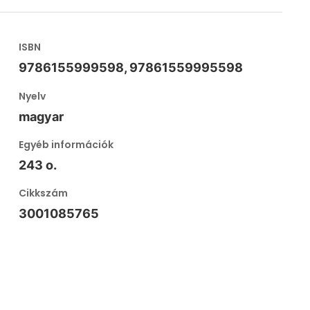
ISBN
9786155999598, 97861559995598
Nyelv
magyar
Egyéb információk
243 o.
Cikkszám
3001085765