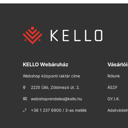
KELLO Webáruház
Vásárló
Webshop központi raktár címe
Rólunk
2225 Üllő, Zöldmező út. 2.
ÁSZF
webshoprendeles@kello.hu
GY.I.K.
+36 1 237 6900 / 3-as mellék
Adatvédelm