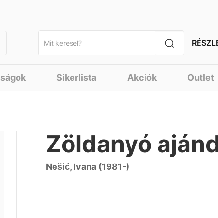
RÉSZL
nságok
Sikerlista
Akciók
Outlet
Zöldanyó aján
Nešić, Ivana (1981-)