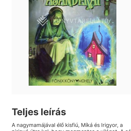
Teljes leírás
A nagymamájával élő kisfiú, Míká és Irigyor, a