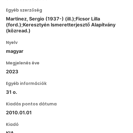
Egyéb szerzőség
Martinez, Sergio (1937-) (ill.);Ficsor Lilla
(ford.);Keresztyén Ismeretterjesztő Alapítvány
(közread.)
Nyelv
magyar
Megjelenés éve
2023
Egyéb információk
31 o.
Kiadás pontos dátuma
2010.01.01
Kiadó