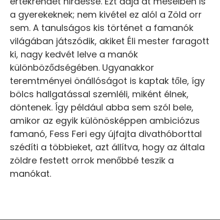
értékrendet hirdesse. Ezt adja át meséiben is
a gyerekeknek; nem kivétel ez alól a Zöld orr
sem. A tanulságos kis történet a famanók
világában játszódik, akiket Éli mester faragott
ki, nagy kedvét lelve a manók
különböződségében. Ugyanakkor
teremtményei önállóságot is kaptak tőle, így
bölcs hallgatással szemléli, miként élnek,
döntenek. Így például abba sem szól bele,
amikor az egyik különösképpen ambiciózus
famanó, Fess Feri egy újfajta divathóborttal
szédíti a többieket, azt állítva, hogy az általa
zöldre festett orrok menőbbé teszik a
manókat.