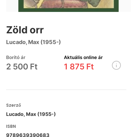
Zöld orr
Lucado, Max (1955-)
Borító ár
Aktuális online ár
2 500 Ft
1 875 Ft
Szerző
Lucado, Max (1955-)
ISBN
9789639390683