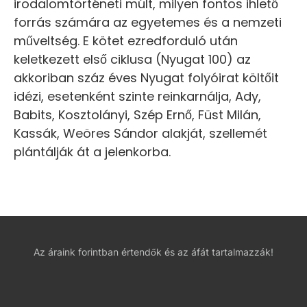
irodalomtörténeti múlt, milyen fontos ihlető
forrás számára az egyetemes és a nemzeti
műveltség. E kötet ezredforduló után
keletkezett első ciklusa (Nyugat 100) az
akkoriban száz éves Nyugat folyóirat költőit
idézi, esetenként szinte reinkarnálja, Ady,
Babits, Kosztolányi, Szép Ernő, Füst Milán,
Kassák, Weöres Sándor alakját, szellemét
plántálják át a jelenkorba.
Az áraink forintban értendők és az áfát tartalmazzák!