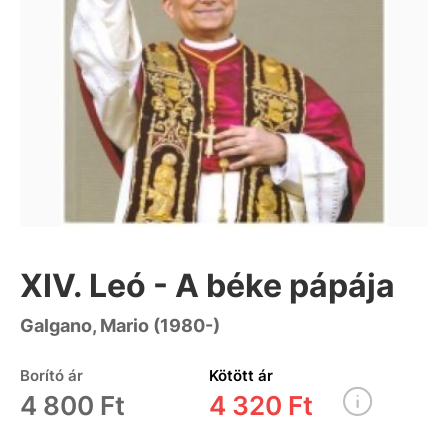
XIV. Leó - A béke pápája
Galgano, Mario (1980-)
Borító ár
Kötött ár
4 800 Ft
4 320 Ft