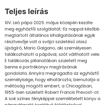
Teljes leírás
XIV. Leó pápa 2025. május közepén kezdte
meg egyházfői szolgálatát; tíz nappal később
megtartott általános kihallgatásának egyik
résztvevője volt a svájci születésű olasz
újságíró, Mario Galgano, aki személyesen
találkozhatott a pápával, szót válthatott vele.
E találkozás pillanatában született meg
benne e portrékönyv megírásának
gondolata. Annyira megragadta az egyházfő
személyisége, hogy elhatározta, bemutatja a
méltóság mögötti embert, a Chicagóban,
1955-ben született Robert Francis Prevost-ot.
A sok színes fényképpel szemléltetett könyv a
pápaválasztó konklávé fölidézésével