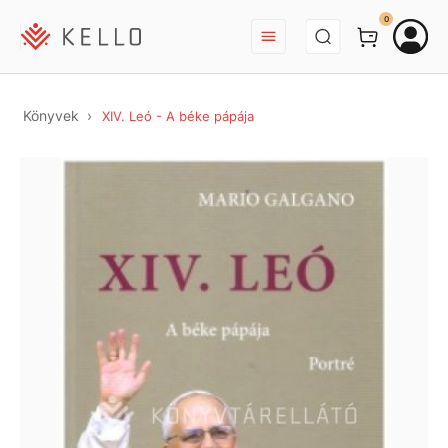
BEJELENTKEZÉS
0
Könyvek
XIV. Leó - A béke pápája