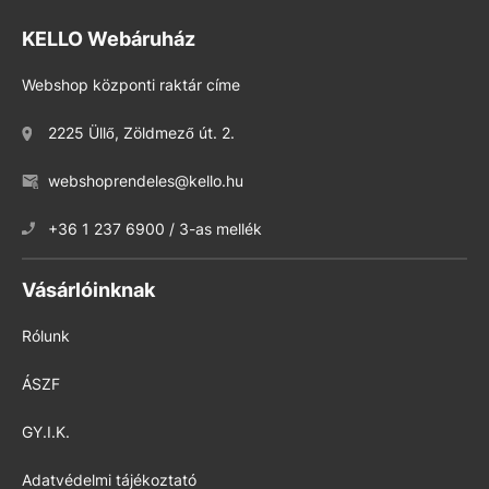
KELLO Webáruház
Webshop központi raktár címe
2225 Üllő, Zöldmező út. 2.
webshoprendeles@kello.hu
+36 1 237 6900 / 3-as mellék
Vásárlóinknak
Rólunk
ÁSZF
GY.I.K.
Adatvédelmi tájékoztató