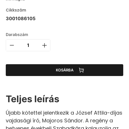
Cikkszám
3001086105
Darabszám
KOSÁRBA
Teljes leírás
Újabb kötettel jelentkezik a József Attila-díjas
vajdasági író, Majoros Sándor. A regény a
hetvenes évekbeli Szabadkára kalauzolja az