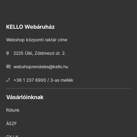
KELLO Webáruház
Webshop központi raktár címe
2225 Üllő, Zöldmező út. 2.
webshoprendeles@kello.hu
+36 1 237 6900 / 3-as mellék
Vásárlóinknak
Rólunk
ÁSZF
GY.I.K.