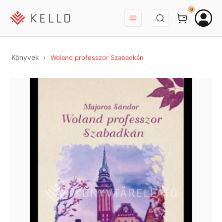
BEJELENTKEZÉS
0
Könyvek
Woland professzor Szabadkán