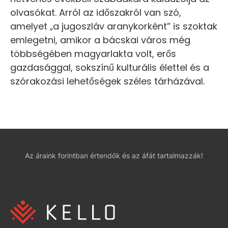
olvasókat. Arról az időszakról van szó,
amelyet „a jugoszláv aranykorként” is szoktak
emlegetni, amikor a bácskai város még
többségében magyarlakta volt, erős
gazdasággal, sokszínű kulturális élettel és a
szórakozási lehetőségek széles tárházával.
Az áraink forintban értendők és az áfát tartalmazzák!