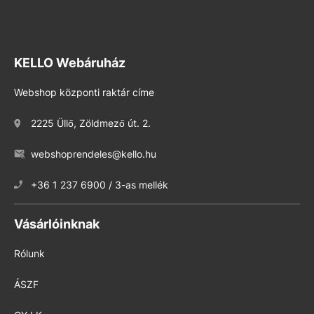
KELLO Webáruház
Webshop központi raktár címe
2225 Üllő, Zöldmező út. 2.
webshoprendeles@kello.hu
+36 1 237 6900 / 3-as mellék
Vásárlóinknak
Rólunk
ÁSZF