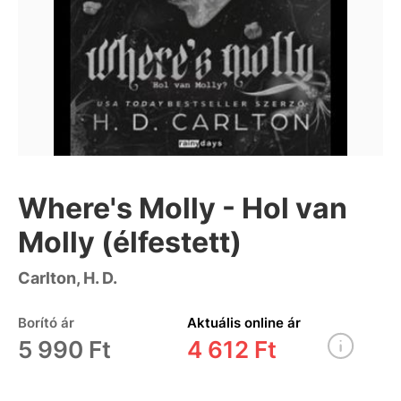
Where's Molly - Hol van
Molly (élfestett)
Carlton, H. D.
Borító ár
Aktuális online ár
5 990 Ft
4 612 Ft