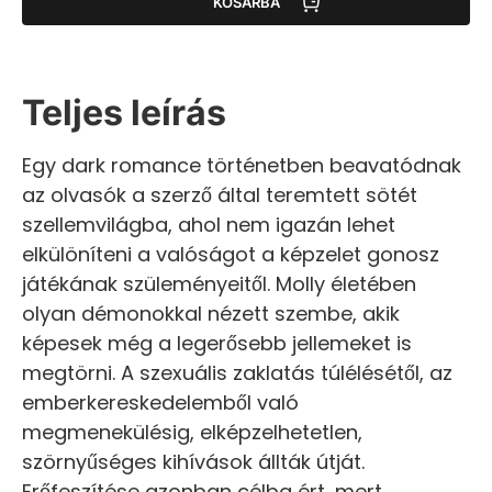
KOSÁRBA
Teljes leírás
Egy dark romance történetben beavatódnak
az olvasók a szerző által teremtett sötét
szellemvilágba, ahol nem igazán lehet
elkülöníteni a valóságot a képzelet gonosz
játékának szüleményeitől. Molly életében
olyan démonokkal nézett szembe, akik
képesek még a legerősebb jellemeket is
megtörni. A szexuális zaklatás túlélésétől, az
emberkereskedelemből való
megmenekülésig, elképzelhetetlen,
szörnyűséges kihívások állták útját.
Erőfeszítése azonban célba ért, mert