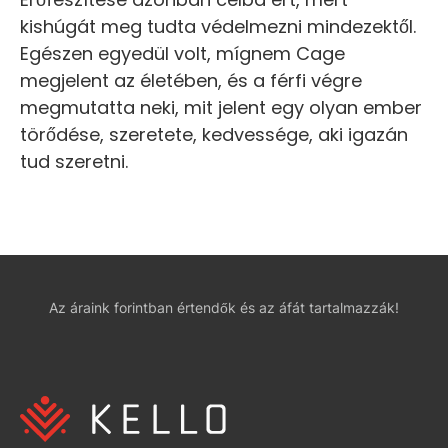
kishúgát meg tudta védelmezni mindezektől.
Egészen egyedül volt, mígnem Cage
megjelent az életében, és a férfi végre
megmutatta neki, mit jelent egy olyan ember
törődése, szeretete, kedvessége, aki igazán
tud szeretni.
Az áraink forintban értendők és az áfát tartalmazzák!