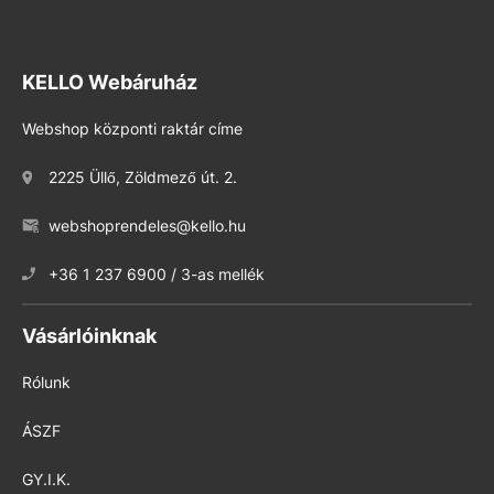
KELLO Webáruház
Webshop központi raktár címe
2225 Üllő, Zöldmező út. 2.
webshoprendeles@kello.hu
+36 1 237 6900 / 3-as mellék
Vásárlóinknak
Rólunk
ÁSZF
GY.I.K.