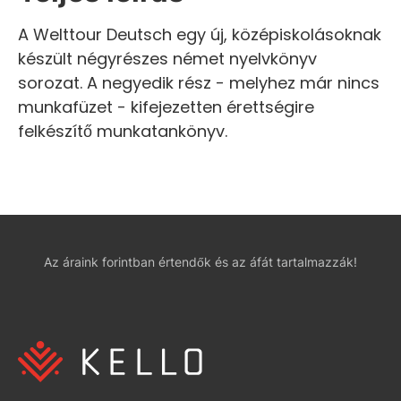
A Welttour Deutsch egy új, középiskolásoknak
készült négyrészes német nyelvkönyv
sorozat. A negyedik rész - melyhez már nincs
munkafüzet - kifejezetten érettségire
felkészítő munkatankönyv.
Az áraink forintban értendők és az áfát tartalmazzák!