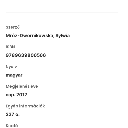
Szerző
Mróz-Dwornikowska, Sylwia
ISBN
9789639806566
Nyelv
magyar
Megjelenés éve
cop. 2017
Egyéb információk
227 o.
Kiadó