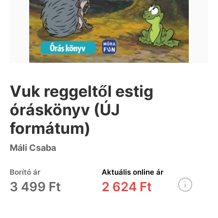
Vuk reggeltől estig
óráskönyv (ÚJ
formátum)
Máli Csaba
Borító ár
Aktuális online ár
3 499 Ft
2 624 Ft