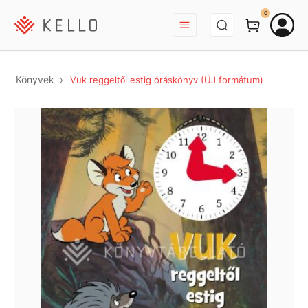
BEJELENTKEZÉS
0
Könyvek
Vuk reggeltől estig óráskönyv (ÚJ formátum)