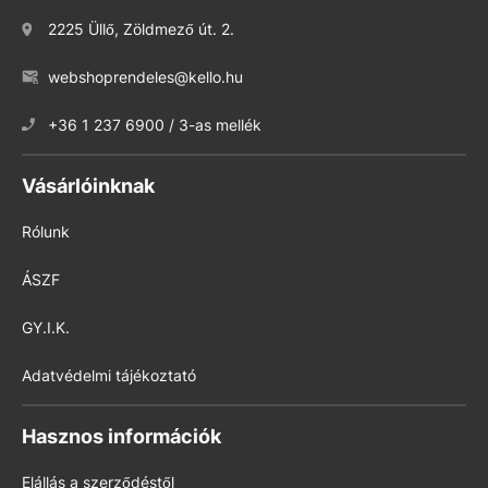
2225 Üllő, Zöldmező út. 2.
webshoprendeles@kello.hu
+36 1 237 6900 / 3-as mellék
Vásárlóinknak
Rólunk
ÁSZF
GY.I.K.
Adatvédelmi tájékoztató
Hasznos információk
Elállás a szerződéstől