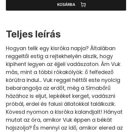
KOSÁRBA
Teljes leírás
Hogyan telik egy kisróka napja? Általában
reggeltől estig a rejtekhelyén alszik, hogy
kipihent legyen az éjjeli vadászaton. Ám Vuk
más, mint a többi rókakölyök: ő felfedező
körútra indul… Vuk reggel héttől este nyolcig
bebarangolja az erdőt, még a Simabőrű
házához is eljut, lepkéket kerget, vadászni
próbál, erdei és falusi állatokkal találkozik.
Kövesd nyomon a kisróka kalandjait! Hányat
mutat az óra, amikor Vuk éppen a békát
hajszolja? És mennyi az idő, amikor elered az