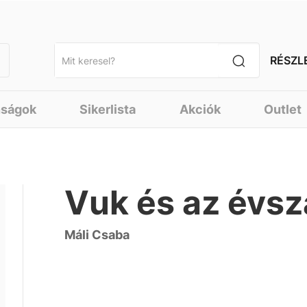
RÉSZL
nságok
Sikerlista
Akciók
Outlet
Vuk és az évs
Máli Csaba