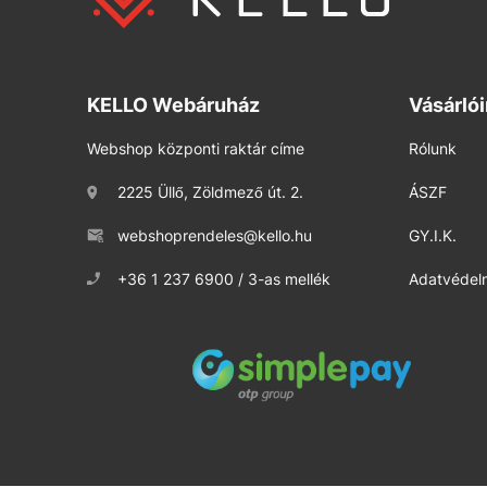
KELLO Webáruház
Vásárló
Webshop központi raktár címe
Rólunk
2225 Üllő, Zöldmező út. 2.
ÁSZF
webshoprendeles@kello.hu
GY.I.K.
+36 1 237 6900 / 3-as mellék
Adatvédelm