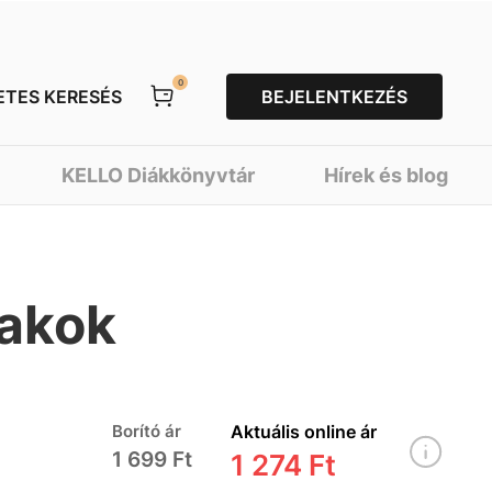
0
ETES KERESÉS
BEJELENTKEZÉS
KELLO Diákkönyvtár
Hírek és blog
zakok
Borító ár
Aktuális online ár
1 699 Ft
1 274 Ft