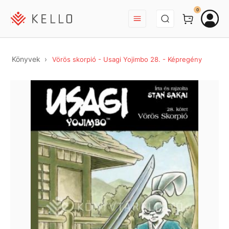
BEJELENTKEZÉS
0
Könyvek
Vörös skorpió - Usagi Yojimbo 28. - Képregény