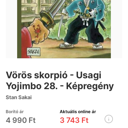
Vörös skorpió - Usagi
Yojimbo 28. - Képregény
Stan Sakai
Borító ár
Aktuális online ár
4 990 Ft
3 743 Ft