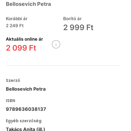
Bellosevich Petra
Korábbi ár
Borító ár
2 249 Ft
2 999 Ft
Aktuális online ár
2 099 Ft
Szerző
Bellosevich Petra
ISBN
9789636038137
Egyéb szerzőség
Takács Anita (ill.)