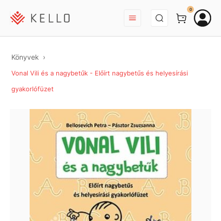
BEJELENTKEZÉS
0
Könyvek
Vonal Vili és a nagybetűk - Előírt nagybetűs és helyesírási
gyakorlófüzet