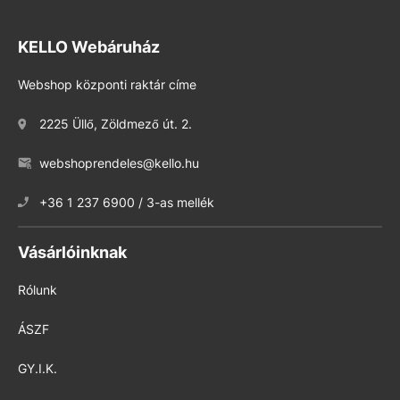
KELLO Webáruház
Webshop központi raktár címe
2225 Üllő, Zöldmező út. 2.
webshoprendeles@kello.hu
+36 1 237 6900 / 3-as mellék
Vásárlóinknak
Rólunk
ÁSZF
GY.I.K.