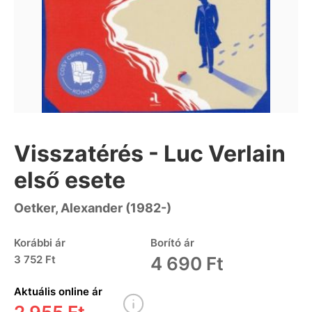
Visszatérés - Luc Verlain
első esete
Oetker, Alexander (1982-)
Korábbi ár
Borító ár
3 752 Ft
4 690 Ft
Aktuális online ár