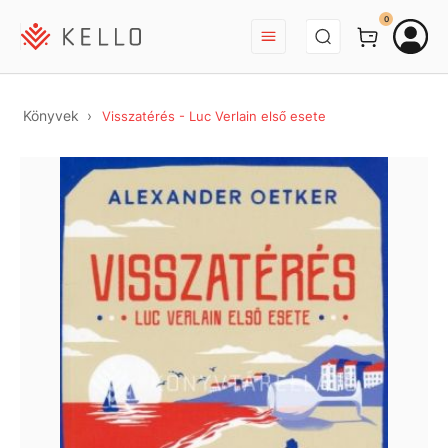
BEJELENTKEZÉS
0
Könyvek
Visszatérés - Luc Verlain első esete