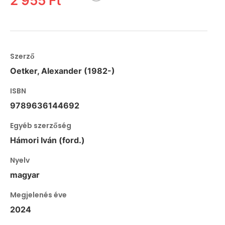
2 955 Ft
Szerző
Oetker, Alexander (1982-)
ISBN
9789636144692
Egyéb szerzőség
Hámori Iván (ford.)
Nyelv
magyar
Megjelenés éve
2024