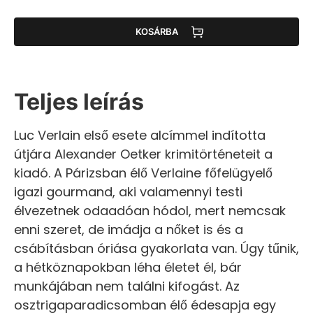
KOSÁRBA
Teljes leírás
Luc Verlain első esete alcímmel indította
útjára Alexander Oetker krimitörténeteit a
kiadó. A Párizsban élő Verlaine főfelügyelő
igazi gourmand, aki valamennyi testi
élvezetnek odaadóan hódol, mert nemcsak
enni szeret, de imádja a nőket is és a
csábításban óriása gyakorlata van. Úgy tűnik,
a hétköznapokban léha életet él, bár
munkájában nem találni kifogást. Az
osztrigaparadicsomban élő édesapja egy